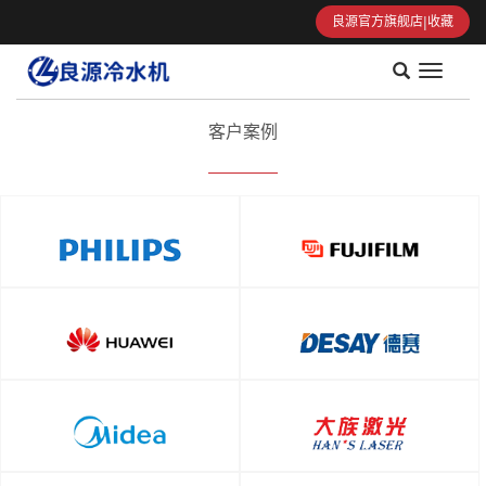
|
良源官方旗舰店
收藏
导
航
菜
客户案例
单